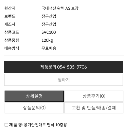
원산지
국내생산 완벽 AS 보장
브랜드
장우산업
제조사
장우산업
상품코드
SAC100
상품중량
120kg
배송방식
무료배송
제품문의 054-535-9706
찜하기
상세설명
상품후기(0)
상품문의(0)
교환 및 반품/배송/결제
□
제 품 명: 공기안전매트 팬식 10층용