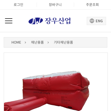
로그인
장바구니
주문조회
HOME
재난용품
기타재난용품