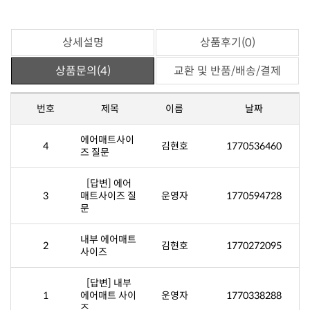
상세설명
상품후기(0)
상품문의(4)
교환 및 반품/배송/결제
번호
제목
이름
날짜
4
김현호
1770536460
즈 질문
3
운영자
1770594728
문
2
김현호
1770272095
사이즈
1
운영자
1770338288
즈