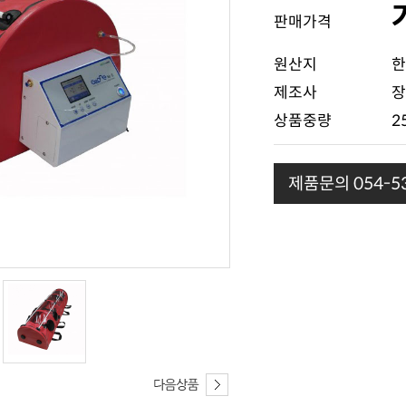
판매가격
원산지
한
제조사
장
상품중량
2
제품문의 054-53