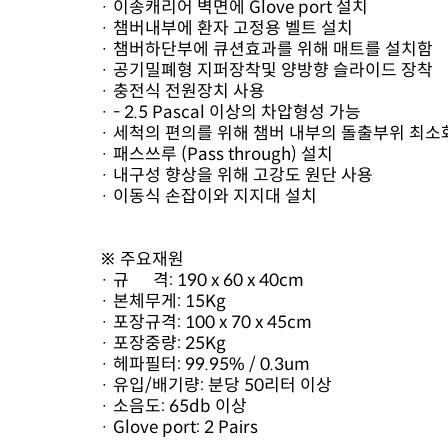
· 이송캐리어 벽면에 Glove port 설치
· 챔버내부에 환자 고정용 벨트 설치
· 챔버하단부에 큐션효과를 위해 매트를 설치함
· 공기밀폐형 지퍼장착및 양방향 슬라이드 장착
· 충전식 전원장치 사용
· - 2.5 Pascal 이상의 차압형성 가능
· 세척의 편의를 위해 챔버 내부의 돌출부위 최
· 패스쓰루 (Pass through) 설치
· 내구성 향상을 위해 고강도 원단 사용
· 이동식 손잡이와 지지대 설치
※ 주요재원
· 규 격: 190 x 60 x 40cm
· 본체무게: 15Kg
· 포장규격: 100 x 70 x 45cm
· 포장중량: 25Kg
· 헤파필터: 99.95% / 0.3um
· 유입/배기량: 분당 50리터 이상
· 소음도: 65db 이상
· Glove port: 2 Pairs