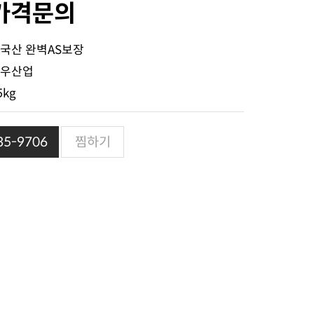
가격문의
국산 완벽AS보장
우산업
5kg
5-9706
찜하기