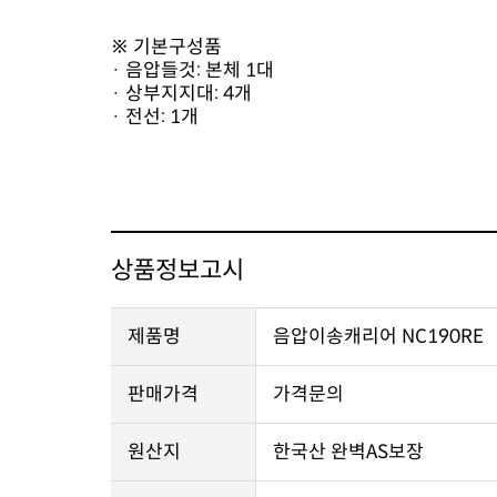
※ 기본구성품
· 음압들것: 본체 1대
· 상부지지대: 4개
· 전선: 1개
상품정보고시
제품명
음압이송캐리어 NC190RE
판매가격
가격문의
원산지
한국산 완벽AS보장