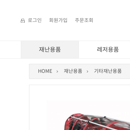
로그인
회원가입
주문조회
재난용품
레저용품
HOME
재난용품
기타재난용품