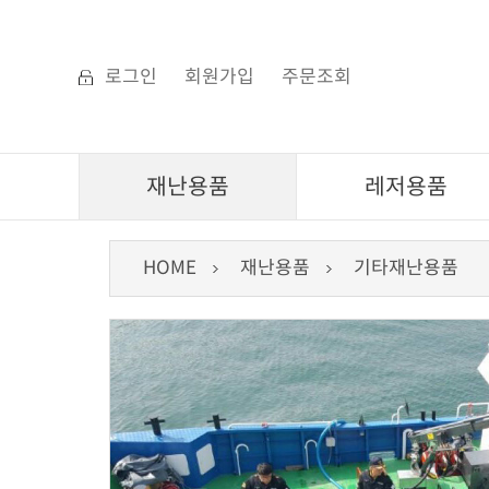
로그인
회원가입
주문조회
재난용품
레저용품
HOME
재난용품
기타재난용품