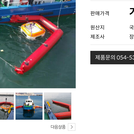
판매가격
원산지
국
제조사
장
제품문의 054-53