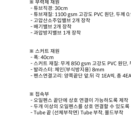
※ 부력체 재원
- 튜브직경: 30cm
- 튜브재질: 1100 gsm 고강도 PVC 원단, 두께 0
- 고압산소주입밸브 2개 장착
- 배기밸브 2개 장착
- 과압방지밸브 1개 장착
※ 스커트 재원
- 폭: 40cm
- 스커트 재질: 무게 850 gsm 고강도 PVC 원단,
- 발라스터: 체인(부식방지용) 8mm
- 펜스연결고리: 양쪽끝단 앞,뒤 각 1EA씩, 총 4EA
※ 접속부
- 오일펜스 끝단에 상호 연결이 가능하도록 제작
- 두개 이상의 오일펜스를 상호 연결할 수 있도록
- Tube 끝 (선체부착면) Tube 부착, 몰드부착