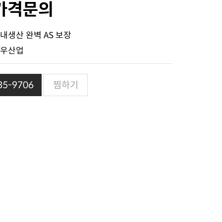
가격문의
내생산 완벽 AS 보장
우산업
5-9706
찜하기