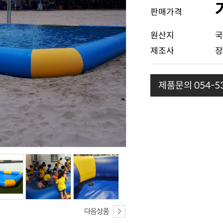
판매가격
원산지
국
제조사
장
제품문의 054-53